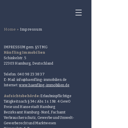
Home »
Impressum
IMPRESSUM gem. §5 TMG
Hänfling Immobilien
Schinkelstr. 5
22303 Hamburg, Deutschland
Telefon:
040 98 23 38 37
E-Mail:
info@haenfling-immobilien.de
Internet:
www.haenfling-immobilien.de
Aufsichtsbehörde:
Erlaubnispflichtige
Tätigkeit nach § 34c Abs. 1 s. 1 Nr. 4 GewO
Freie und Hansestadt Hamburg
Bezirksamt Hamburg-Nord, Fachamt
Verbraucherschutz, Gewerbe und Umwelt-
Gewerberecht und Marktwesen