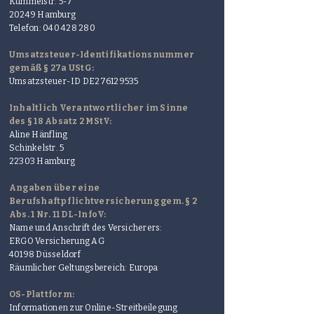
Kümmelstr. 5-7
20249 Hamburg
Telefon:
040 428 280
Umsatzsteuer-Identifikationsnummer
gemäß § 27a UStG:
Umsatzsteuer-ID DE276129535
Inhaltlich Verantwortlicher im Sinne
des § 18 Absatz 2 MStV:
Aline Hänfling
Schinkelstr. 5
22303 Hamburg
Angaben über eine
Berufshaftpflichtversicherung gem. § 2
Abs. 1 Nr. 11 DL-InfoV:
Name und Anschrift des Versicherers:
ERGO Versicherung AG
40198 Düsseldorf
Räumlicher Geltungsbereich: Europa
OS-Plattform:
Informationen zur Online-Streitbeilegung