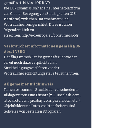
gemäß Art. 14 Abs. 1 ODR-VO
Die EU-Kommission hat eine Internetplattform
zur Online-Beilegung von Streitigkeiten (OS-
Plattform) zwischen Unternehmern und
Verbrauchern eingerichtet. Diese ist unter
folgendem Link zu
erreichen:
http://ec.europa.eu/consumers/odr
Verbraucherinformationen gemäß § 36
Abs. 1 VSBG:
Hänfling Immobilien ist grundsätzlich weder
bereit noch dazu verpflichtet, an
Streitbeilegungsverfahren vor der
Verbraucherschlichtungsstelle teilzunehmen.
Allgemeiner Bildhinweis:
Teilweise kommen Stockbilder verschiedener
Bildagenturen zum Einsatz (z.B. unsplash.com,
istockfoto.com, pixabay.com, pexels.com etc.).
Objektbilder und Fotos von Mitarbeitern sind
teilweise von bestellten Fotografen.